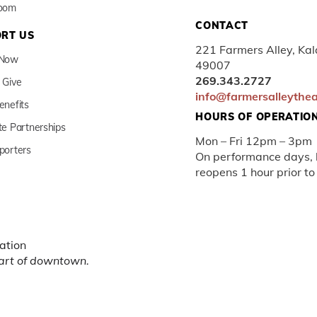
Room
CONTACT
RT US
221 Farmers Alley, Ka
 Now
49007
269.343.2727
 Give
info@farmersalleythe
enefits
HOURS OF OPERATIO
te Partnerships
Mon – Fri 12pm – 3pm
porters
On performance days, b
reopens 1 hour prior to
ation
eart of downtown.