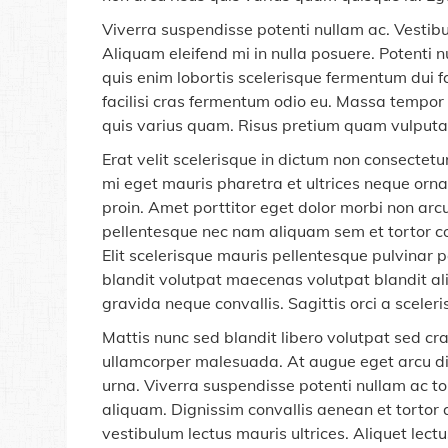
Viverra suspendisse potenti nullam ac. Vestibu
Aliquam eleifend mi in nulla posuere. Potenti 
quis enim lobortis scelerisque fermentum dui fa
facilisi cras fermentum odio eu. Massa tempor n
quis varius quam. Risus pretium quam vulputat
Erat velit scelerisque in dictum non consectetu
mi eget mauris pharetra et ultrices neque ornar
proin. Amet porttitor eget dolor morbi non arcu
pellentesque nec nam aliquam sem et tortor con
Elit scelerisque mauris pellentesque pulvinar p
blandit volutpat maecenas volutpat blandit aliq
gravida neque convallis. Sagittis orci a sceler
Mattis nunc sed blandit libero volutpat sed cra
ullamcorper malesuada. At augue eget arcu dict
urna. Viverra suspendisse potenti nullam ac tor
aliquam. Dignissim convallis aenean et tortor 
vestibulum lectus mauris ultrices. Aliquet lectus 