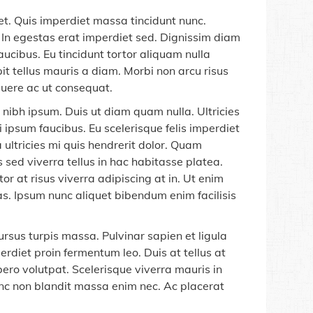
et. Quis imperdiet massa tincidunt nunc.
. In egestas erat imperdiet sed. Dignissim diam
ucibus. Eu tincidunt tortor aliquam nulla
it tellus mauris a diam. Morbi non arcu risus
suere ac ut consequat.
m nibh ipsum. Duis ut diam quam nulla. Ultricies
i ipsum faucibus. Eu scelerisque felis imperdiet
a ultricies mi quis hendrerit dolor. Quam
 sed viverra tellus in hac habitasse platea.
or at risus viverra adipiscing at in. Ut enim
ras. Ipsum nunc aliquet bibendum enim facilisis
ursus turpis massa. Pulvinar sapien et ligula
rdiet proin fermentum leo. Duis at tellus at
bero volutpat. Scelerisque viverra mauris in
nunc non blandit massa enim nec. Ac placerat