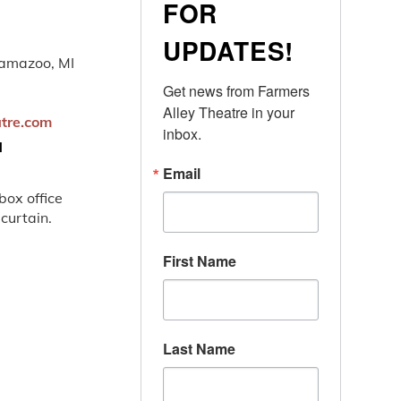
FOR
UPDATES!
lamazoo, MI
Get news from Farmers 
Alley Theatre in your 
atre.com
inbox.
N
Email
ox office
 curtain.
First Name
Last Name