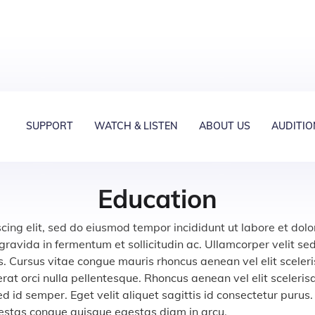
SUPPORT
WATCH & LISTEN
ABOUT US
AUDITIO
Education
cing elit, sed do eiusmod tempor incididunt ut labore et do
avida in fermentum et sollicitudin ac. Ullamcorper velit se
s. Cursus vitae congue mauris rhoncus aenean vel elit sceleri
erat orci nulla pellentesque. Rhoncus aenean vel elit sceleri
d id semper. Eget velit aliquet sagittis id consectetur purus. 
gestas congue quisque egestas diam in arcu.