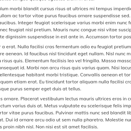
lum morbi blandit cursus risus at ultrices mi tempus imperdi
nullam ac tortor vitae purus faucibus ornare suspendisse sed
ucibus. Integer feugiat scelerisque varius morbi enim nunc fa
ec feugiat nisl pretium. Mauris nunc congue nisi vitae suscip
e dignissim suspendisse in est ante in. Accumsan tortor po
r a erat. Nulla facilisi cras fermentum odio eu feugiat pretiu
e aenean. Id faucibus nisl tincidunt eget nullam. Nisl nunc m
 risus quis. Elementum facilisis leo vel fringilla. Massa mass
sequat id. Morbi non arcu risus quis varius quam. Nisi lacus
ellentesque habitant morbi tristique. Convallis aenean et tort
uam etiam erat. Eu tincidunt tortor aliquam nulla facilisi c
isque purus semper eget duis at tellus.
s ornare. Placerat vestibulum lectus mauris ultrices eros in c
um varius duis at. Metus vulputate eu scelerisque felis impe
tor vitae purus faucibus. Pulvinar mattis nunc sed blandit li
at. Dui id ornare arcu odio ut sem nulla pharetra. Molestie 
proin nibh nisl. Non nisi est sit amet facilisis.